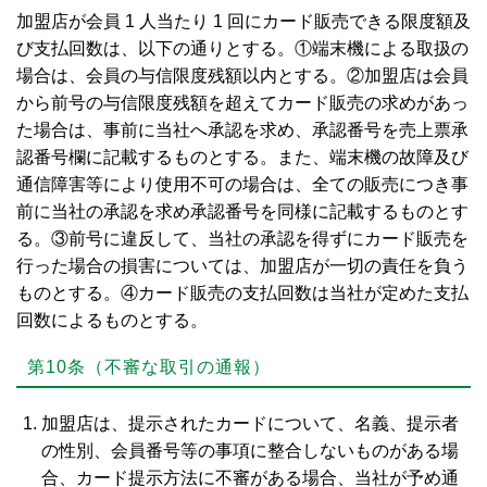
加盟店が会員 1 人当たり 1 回にカード販売できる限度額及
び支払回数は、以下の通りとする。①端末機による取扱の
場合は、会員の与信限度残額以内とする。②加盟店は会員
から前号の与信限度残額を超えてカード販売の求めがあっ
た場合は、事前に当社へ承認を求め、承認番号を売上票承
認番号欄に記載するものとする。また、端末機の故障及び
通信障害等により使用不可の場合は、全ての販売につき事
前に当社の承認を求め承認番号を同様に記載するものとす
る。③前号に違反して、当社の承認を得ずにカード販売を
行った場合の損害については、加盟店が一切の責任を負う
ものとする。④カード販売の支払回数は当社が定めた支払
回数によるものとする。
第10条（不審な取引の通報）
加盟店は、提示されたカードについて、名義、提示者
の性別、会員番号等の事項に整合しないものがある場
合、カード提示方法に不審がある場合、当社が予め通