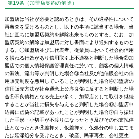
第19条（加盟店契約の解除）
加盟店は当社が必要と認めるときは、その適格性について
再審査を受けるものとし、以下の事項に該当する場合、当
社は直ちに加盟店契約を解除出来るものとする。なお、加
盟店契約の解除は加盟店に対し書面により通知するものと
する。①加盟店並びに代表者、従業員において社会的信用
を損ねる行為があり信用取引上不適格と判断した場合②加
盟店での個人情報保護管理責任に於いて、顧客の個人情報
の漏洩、流出等が判明した場合③当社及び他信販会社の信
用販売制度を悪用していることが判明した場合④加盟店の
信用販売方法が社会通念上公序良俗に反すると判断した場
合⑤不良債権となる売上が多く、加盟店として取引を継続
することが当社に損失を与えると判断した場合⑥加盟店申
込書に虚偽の記載があったことが判明した場合⑦自ら振出
した手形・小切手が不渡りになったとき及びその他支払停
止となったとき⑧差押え、仮差押え、仮処分の申し立てま
たは延滞処分を受けたとき、破産、民事再生、会社更生、