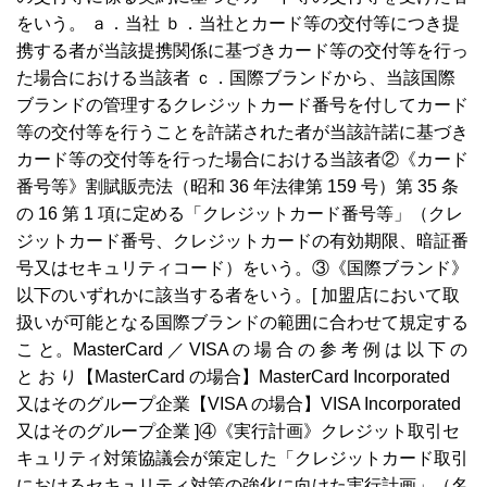
をいう。 ａ．当社 ｂ．当社とカード等の交付等につき提
携する者が当該提携関係に基づきカード等の交付等を行っ
た場合における当該者 ｃ．国際ブランドから、当該国際
ブランドの管理するクレジットカード番号を付してカード
等の交付等を行うことを許諾された者が当該許諾に基づき
カード等の交付等を行った場合における当該者②《カード
番号等》割賦販売法（昭和 36 年法律第 159 号）第 35 条
の 16 第 1 項に定める「クレジットカード番号等」（クレ
ジットカード番号、クレジットカードの有効期限、暗証番
号又はセキュリティコード）をいう。③《国際ブランド》
以下のいずれかに該当する者をいう。[ 加盟店において取
扱いが可能となる国際ブランドの範囲に合わせて規定する
こ と。MasterCard ／ VISA の 場 合 の 参 考 例 は 以 下 の
と お り【MasterCard の場合】MasterCard Incorporated
又はそのグループ企業【VISA の場合】VISA Incorporated
又はそのグループ企業 ]④《実行計画》クレジット取引セ
キュリティ対策協議会が策定した「クレジットカード取引
におけるセキュリティ対策の強化に向けた実行計画」（名