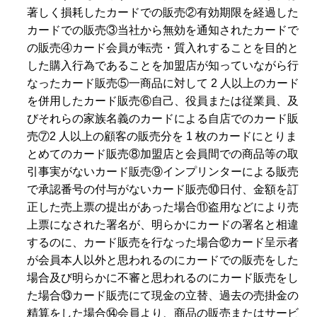
著しく損耗したカードでの販売②有効期限を経過した
カードでの販売③当社から無効を通知されたカードで
の販売④カード会員が転売・質入れすることを目的と
した購入行為であることを加盟店が知っていながら行
なったカード販売⑤一商品に対して 2 人以上のカード
を併用したカード販売⑥自己、役員または従業員、及
びそれらの家族名義のカードによる自店でのカード販
売⑦2 人以上の顧客の販売分を 1 枚のカードにとりま
とめてのカード販売⑧加盟店と会員間での商品等の取
引事実がないカード販売⑨インプリンターによる販売
で承認番号の付与がないカード販売⑩日付、金額を訂
正した売上票の提出があった場合⑪盗用などにより売
上票になされた署名が、明らかにカードの署名と相違
するのに、カード販売を行なった場合⑫カード呈示者
が会員本人以外と思われるのにカードでの販売をした
場合及び明らかに不審と思われるのにカード販売をし
た場合⑬カード販売にて現金の立替、過去の売掛金の
精算をした場合⑭会員より、商品の販売またはサービ