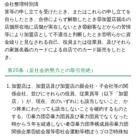
会社整理特別清
算等の申し立てを受けたとき、またはこれらの申し立てを
自らしたとき、合併によらず解散したとき⑨加盟店届出の
店舗所在地に店舗が実在しないとき⑩顧客などからの苦情
等により加盟店として不適当と判断したとき⑪明らかに資
金繰りと見なされる自己、役員または従業員、及びそれら
の家族名義のカードによる自店でのカード販売をしたと
き。
第20条（反社会的勢力との取引拒絶）
加盟店は、加盟店及び加盟店の親会社・子会社等の関
係会社、並びにそれらの役員、従業員等（以下「加盟
店」）が、現在、次のいずれにも該当しないこと、か
つ将来にわたっても該当しないことを確約するものと
する。①暴力団②暴力団員及び暴力団員でなくなった
時から 5 年を経過しない者③暴力団準構成員④暴力団
関係企業⑤総会屋等⑥社会運動等標ぼうゴロ⑦特殊知