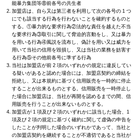
能暴力集団等⑧前各号の共生者
加盟店は、自ら又は第三者を利用して次の各号の 1 つ
にでも該当する行為を行わないことを確約するものと
する。①暴力的な要求行為②法的な責任を越えた不当
な要求行為③取引に関して脅迫的言動をし、又は暴力
を用いる行為④風説を流布し、偽計を用い又は威力を
用いて当社の信用を毀損し、又は当社の業務を妨害す
る行為⑤その他前各号に準ずる行為
当社は加盟店が前 2 項のいずれかの規定に違反してい
る疑いがあると認めた場合には、加盟店契約の締結を
拒絶し、又は本規約に基づく信用販売を一時的に停止
することが出来るものとする。信用販売を一時停止し
た場合に加盟店は、当社が再開を認めるまでの間、信
用販売を行うことが出来ないものとする。
加盟店が 1 項及び 2 項のいずれかに該当した場合、1
項及び 2 項の規定に基づく確約に関して虚偽の申告を
したことが判明した場合のいずれかであって、当社と
の加盟店契約を継続することが不適切であると当社が